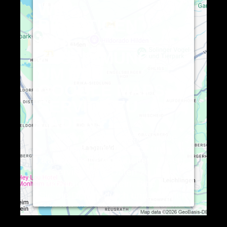
WIR
BENÖTIGEN
IHRE
ZUSTIMMUNG,
UM DEN
GOOGLE MAPS-
SERVICE ZU
LADEN!
Wir verwenden einen Service
eines Drittanbieters, um
Karteninhalte einzubetten. Dieser
Service kann Daten zu Ihren
Aktivitäten sammeln. Bitte lesen
Sie die Details durch und stimmen
Sie der Nutzung des Service zu,
um diese Karte anzuzeigen.